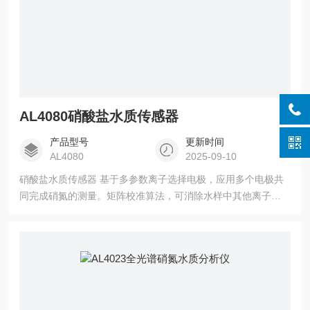
AL4080硝酸盐水质传感器
产品型号
更新时间
AL4080
2025-09-10
硝酸盐水质传感器 基于多参数离子选择电极，应用多个电极共
同完成硝氮的测量。矩阵校准算法，可消除水样中其他离子的
交叉干扰，并自动修正温度对硝氮测量值的影响。几个参数同
时测量，应用矩阵校准，可同时消除水样中其他离子的交叉干
扰，并自动修正pH和温度影响。可原位测量，使用中无需试
剂、无需预处理、响应速度快、功耗低。外壳采用耐腐蚀不锈
钢材料，防水等级IP68。适用于地表水、水处理、水产养殖、
工业