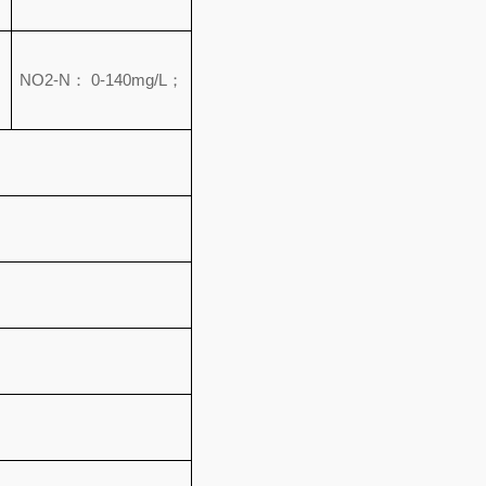
；
NO2-N： 0-140mg/L；