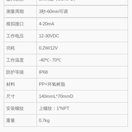
测量周期
3秒-60min可调
模拟接口
4-20mA
工作电压
12-30VDC
功耗
0.2W/12V
工作温度
-40℃- 70℃
防护等级
IP68
材料
PP+环氧树脂
尺寸
140mmL*70mmD
安装螺纹
上螺纹：
1
″
NPT
重量
0.7kg