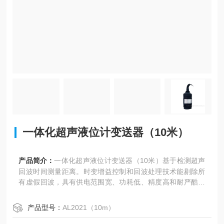
一体化超声液位计变送器（10米）
产品简介：
一体化超声液位计变送器（10米）基于检测超声
回波时间测量距离。时变增益控制和回波处理技术能剔除所
有虚假回波，具有供电范围宽、功耗低、精度高和耐严酷环
境的优点。防水等级达到IP68，外壳采用耐腐蚀高分子材料,
部件全部灌封。适用于罐体、水池、管道、明渠、水处理工
产品型号：
AL2021（10m）
业及其他工业过程等场景的液位、物位在线测量。