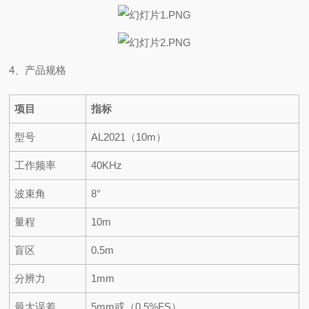
4、产品规格
项目
指标
型号
AL2021（10m）
工作频率
40KHz
波束角
8°
量程
10m
盲区
0.5m
分辨力
1mm
最大误差
5mm或（0.5%FS）