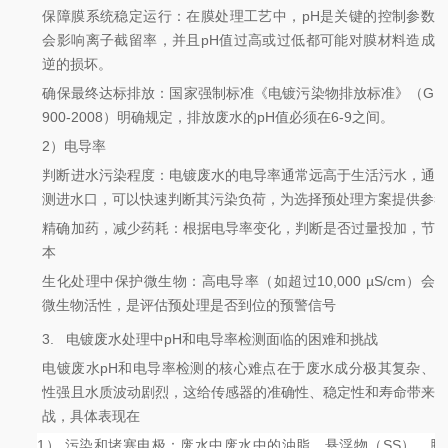
保障膜系统稳定运行：在膜处理工艺中，pH是关键的控制参数
会影响离子截留率，并且pH值过高或过低都可能对膜材料造成
逆的损坏。
确保最终达标排放：国家强制标准《电镀污染物排放标准》（GB 
900-2008）明确规定，排放废水的pH值必须在6-9之间。
2）电导率
判断进水污染程度：电镀废水的电导率通常远高于生活污水，通
测进水口，可以快速判断其污染负荷，为选择预处理方案提供参
精确加药，减少药耗：根据电导率变化，判断是否过量投加，节
本
生化处理中保护微生物：高电导率（如超过10,000 µS/cm）会
微生物活性，是评估预处理是否到位的预警信号
3.
电镀废水处理中pH和电导率检测面临的困难和挑战
电镀废水pH和电导率检测的核心难点在于废水成分极其复杂、
性强且水质波动剧烈，这给传感器的准确性、稳定性和寿命带来
战，具体表现在
1） 污染和堵塞电极：废水中
废水中的油脂、悬浮物（SS）、胶