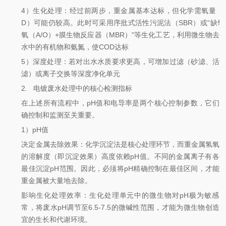
4）生化处理：经过前两步，重金属基本达标，但化学需氧量（
D）可能仍较高。此时可采用序批式活性污泥法（SBR）或“缺氧
氧（A/O）+膜生物反应器（MBR）"等生化工艺，利用微生物去
水中的有机物和氨氮，使COD达标
5）深度处理：若对出水水质要求更高，可增加过滤（砂滤、活
滤）或离子交换等深度净化单元
2.
电镀废水处理中的核心检测指标
在上述所有流程中，pH值和电导率是两个核心控制参数，它们
确控制和监测至关重要。
1）pH值
决定金属去除效果：化学沉淀法是核心处理环节，而重金属氢氧
的溶解度（即沉淀效果）高度依赖pH值。不同的金属离子有各
最佳沉淀pH范围。因此，必须将pH精确控制在最佳区间，才能
重金属被
大量
地去除。
影响生化处理效率：生化处理单元中的微生物对pH极为敏感
常，将废水pH调节至6.5-7.5的微碱性范围，才能为微生物创造
宜的生长和代谢环境。