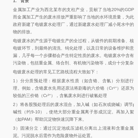
1.
背景
金属加工产业为西北某市的支柱产业，贡献了当地20%的GDP
而金属加工产生的废水排放严重影响了当地的水环境质量，为此
政府新建了电镀废水处理厂，通过新建废水处理厂减小尾水中的
物的排放。
电镀废水的产生源于电镀生产的全过程，从镀件的前期准备、核
电镀环节，到最终的清洗、钝化处理，以及日常的设备维护和意
漏，几乎每一个步骤都会产生特定性质的废水。电镀废水中含有
污染物，包括重金属、络合剂、有机物污染物等，成分十分复杂
电镀废水处理的常见工艺路线流程大致如下：
1）分分质预处理：根据废水性质（如含铬、含氰）分别进行
理。例如，含铬废水先用还原法将剧毒的六价铬（Cr
⁶⁺
）还原为
较低的三价铬（Cr³
⁺
），含氰废水则进行破氰处理
2）将各股预处理后的废水混合，加入碱（如石灰或烧碱）调节p
碱性（约9-10），使绝大部分重金属离子形成沉淀。再加入絮
（如PAM）帮助沉淀物快速沉降下来。
3）固液分立：通过沉淀池或压滤机分离出上清液和含重金属
泥。污泥脱水后需作为危险废物外运处置。