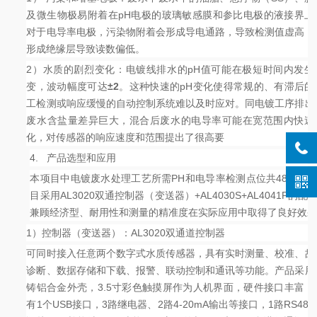
及微生物极易附着在pH电极的玻璃敏感膜和参比电极的液接界上
对于电导率电极，污染物附着会形成导电通路，导致检测值虚高，
形成绝缘层导致读数偏低。
2）水质的剧烈变化：
电镀线排水的pH值可能在极短时间内发生
变，波动幅度可达
±2
。这种快速的pH变化使得常规的、有滞后的
工检测或响应缓慢的自动控制系统难以及时应对。同电镀工序排出
废水含盐量差异巨大，混合后废水的电导率可能在宽范围内快速
化，对传感器的响应速度和范围提出了很高要
4.
产品选型和应用
本项目中电镀废水处理工艺所需PH和电导率检测点位共48个，
目采用AL3020双通控制器（变送器）+AL4030S+AL4041P的配
兼顾经济型、耐用性和测量的精准度在实际应用中取得了良好效
1）控制器（变送器）：AL3020双通道控制器
可同时接入任意两个数字式水质传感器，具有实时测量、校准、故
诊断、数据存储和下载、报警、联动控制和通讯等功能。产品采用
铸铝合金外壳，3.5寸彩色触摸屏作为人机界面，硬件接口丰富，
有1个USB接口，3路继电器、2路4-20mA输出等接口，1路RS485