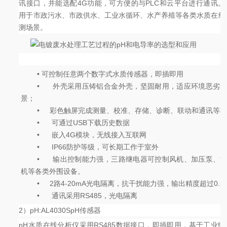
讯接口，并能选配4G功能，可方便的与PLC和云平台进行通讯。
用于市政污水、市政供水、工业水循环、水产养殖等各类水质在线
测场景。
•
可控制任意两个数字式水质传感器，即插即用
•
外壳采用压铸铝合金外壳，坚固耐用，适应环境恶劣
景；
•
彩色触屏完成测量、校准、存储、诊断、联动和通讯等
•
可通过USB下载历史数据
•
嵌入4G模块，无线接入互联网
•
IP66防护等级，可长期工作于室外
•
输出控制能力强，三路继电器可控制风机、加压泵、
机等各类外围设备。
•
2路4-20mA光电隔离，抗干扰能力强，输出精度超过0.5
•
通讯采用RS485，光电隔离
2）pH:AL4030SpH传感器
pH水质在线分析仪采用RS485数据接口，即插即用，基于工业级